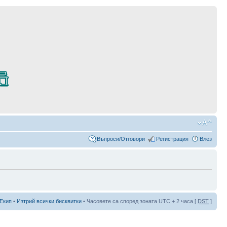
Въпроси/Отговори
Регистрация
Влез
Екип
•
Изтрий всички бисквитки
• Часовете са според зоната UTC + 2 часа [
DST
]