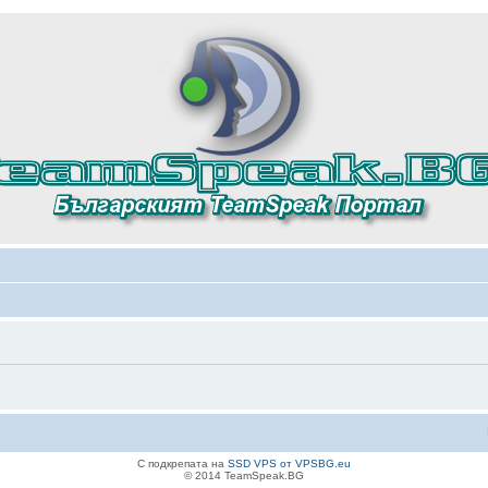
С подкрепата на
SSD VPS от VPSBG.eu
© 2014 TeamSpeak.BG