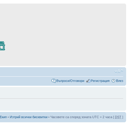
Въпроси/Отговори
Регистрация
Влез
Екип
•
Изтрий всички бисквитки
• Часовете са според зоната UTC + 2 часа [
DST
]