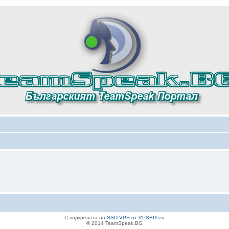
С подкрепата на
SSD VPS от VPSBG.eu
© 2014 TeamSpeak.BG