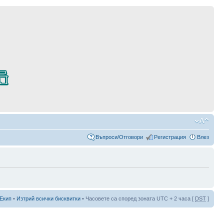
Въпроси/Отговори
Регистрация
Влез
Екип
•
Изтрий всички бисквитки
• Часовете са според зоната UTC + 2 часа [
DST
]