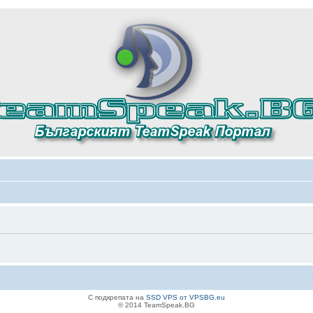
С подкрепата на
SSD VPS от VPSBG.eu
© 2014 TeamSpeak.BG