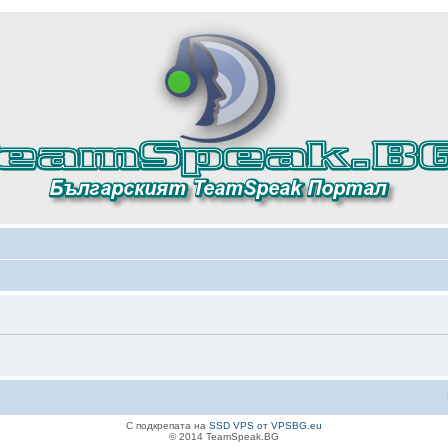
С подкрепата на
SSD VPS от VPSBG.eu
© 2014 TeamSpeak.BG