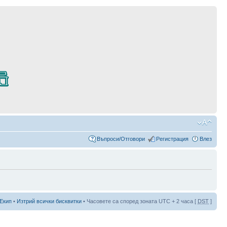
Въпроси/Отговори
Регистрация
Влез
Екип
•
Изтрий всички бисквитки
• Часовете са според зоната UTC + 2 часа [
DST
]