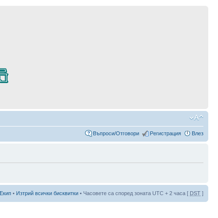
Въпроси/Отговори
Регистрация
Влез
Екип
•
Изтрий всички бисквитки
• Часовете са според зоната UTC + 2 часа [
DST
]