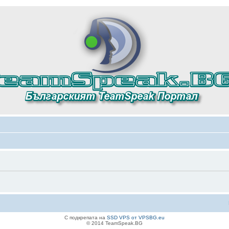
С подкрепата на
SSD VPS от VPSBG.eu
© 2014 TeamSpeak.BG