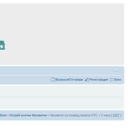
Въпроси/Отговори
Регистрация
Влез
Екип
•
Изтрий всички бисквитки
• Часовете са според зоната UTC + 2 часа [
DST
]