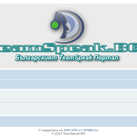
С подкрепата на
SSD VPS от VPSBG.eu
© 2014 TeamSpeak.BG