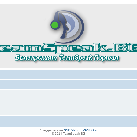
С подкрепата на
SSD VPS от VPSBG.eu
© 2014 TeamSpeak.BG