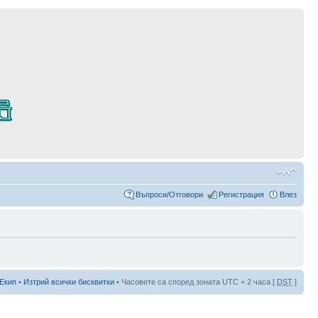
Въпроси/Отговори
Регистрация
Влез
Екип
•
Изтрий всички бисквитки
• Часовете са според зоната UTC + 2 часа [
DST
]