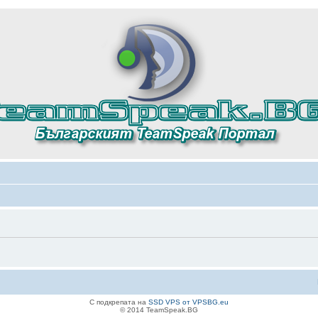
С подкрепата на
SSD VPS от VPSBG.eu
© 2014 TeamSpeak.BG