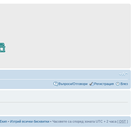
Въпроси/Отговори
Регистрация
Влез
Екип
•
Изтрий всички бисквитки
• Часовете са според зоната UTC + 2 часа [
DST
]