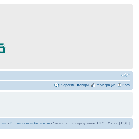
Въпроси/Отговори
Регистрация
Влез
Екип
•
Изтрий всички бисквитки
• Часовете са според зоната UTC + 2 часа [
DST
]