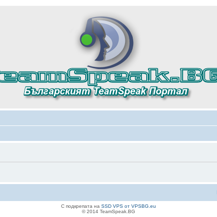
С подкрепата на
SSD VPS от VPSBG.eu
© 2014 TeamSpeak.BG