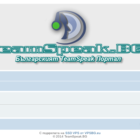
С подкрепата на
SSD VPS от VPSBG.eu
© 2014 TeamSpeak.BG