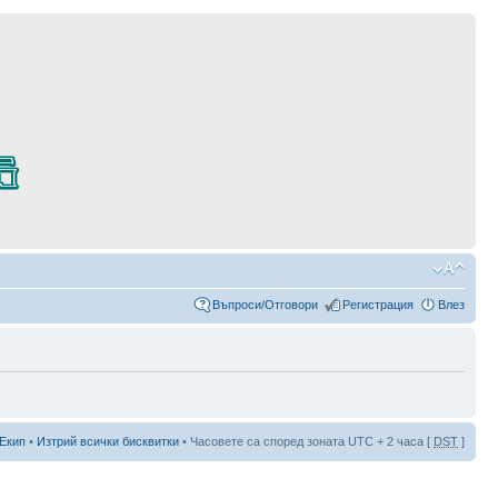
Въпроси/Отговори
Регистрация
Влез
Екип
•
Изтрий всички бисквитки
• Часовете са според зоната UTC + 2 часа [
DST
]