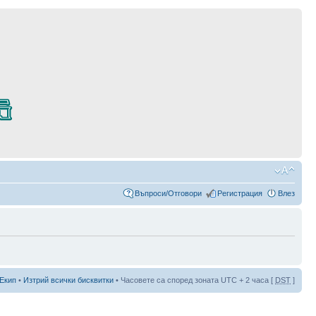
Въпроси/Отговори
Регистрация
Влез
Екип
•
Изтрий всички бисквитки
• Часовете са според зоната UTC + 2 часа [
DST
]