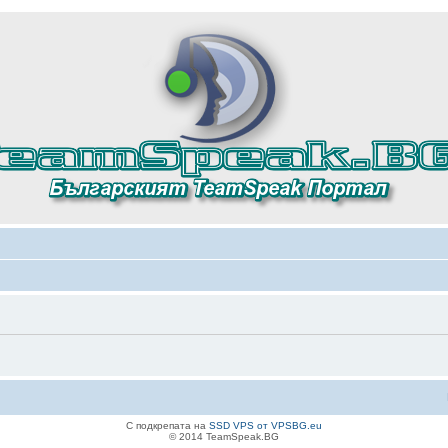
С подкрепата на
SSD VPS от VPSBG.eu
© 2014 TeamSpeak.BG