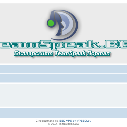
С подкрепата на
SSD VPS от VPSBG.eu
© 2014 TeamSpeak.BG