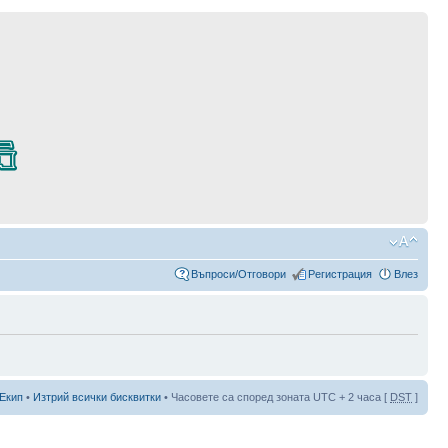
Въпроси/Отговори
Регистрация
Влез
Екип
•
Изтрий всички бисквитки
• Часовете са според зоната UTC + 2 часа [
DST
]