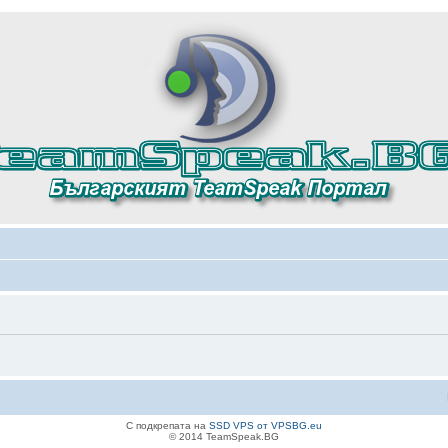
С подкрепата на
SSD VPS от VPSBG.eu
© 2014 TeamSpeak.BG