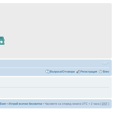
Въпроси/Отговори
Регистрация
Влез
Екип
•
Изтрий всички бисквитки
• Часовете са според зоната UTC + 2 часа [
DST
]