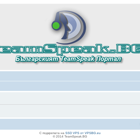
С подкрепата на
SSD VPS от VPSBG.eu
© 2014 TeamSpeak.BG