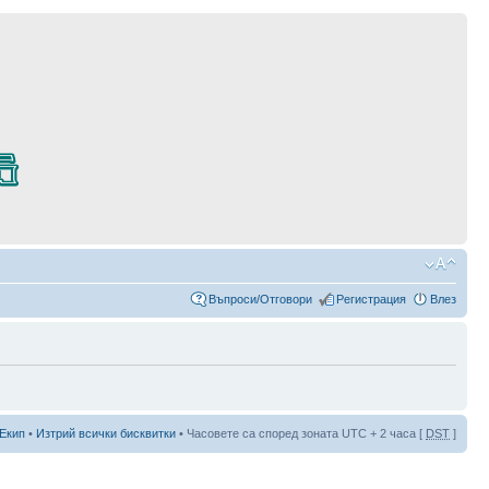
Въпроси/Отговори
Регистрация
Влез
Екип
•
Изтрий всички бисквитки
• Часовете са според зоната UTC + 2 часа [
DST
]