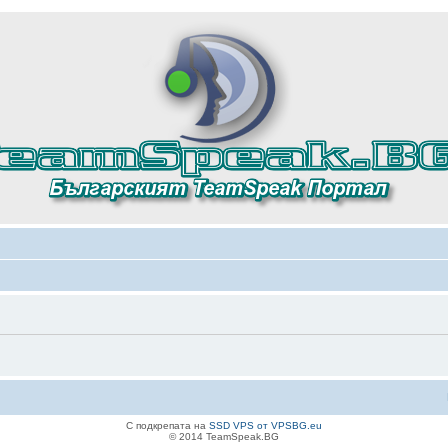
С подкрепата на
SSD VPS от VPSBG.eu
© 2014 TeamSpeak.BG