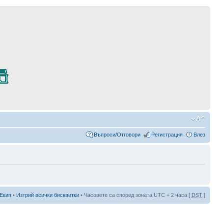
Въпроси/Отговори
Регистрация
Влез
Екип
•
Изтрий всички бисквитки
• Часовете са според зоната UTC + 2 часа [
DST
]