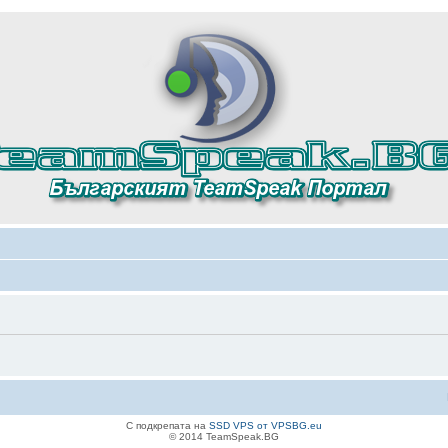
С подкрепата на
SSD VPS от VPSBG.eu
© 2014 TeamSpeak.BG