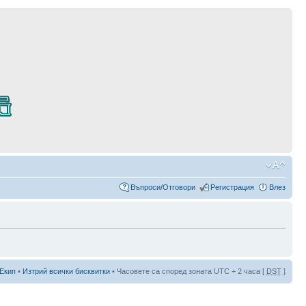
Въпроси/Отговори
Регистрация
Влез
Екип
•
Изтрий всички бисквитки
• Часовете са според зоната UTC + 2 часа [
DST
]