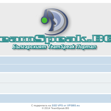
С подкрепата на
SSD VPS от VPSBG.eu
© 2014 TeamSpeak.BG