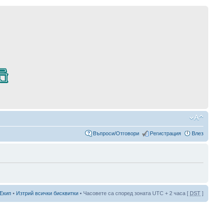
Въпроси/Отговори
Регистрация
Влез
Екип
•
Изтрий всички бисквитки
• Часовете са според зоната UTC + 2 часа [
DST
]