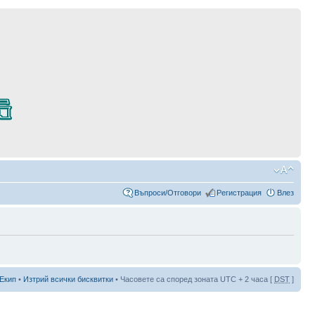
Въпроси/Отговори
Регистрация
Влез
Екип
•
Изтрий всички бисквитки
• Часовете са според зоната UTC + 2 часа [
DST
]