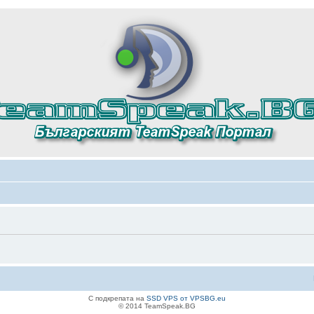
С подкрепата на
SSD VPS от VPSBG.eu
© 2014 TeamSpeak.BG