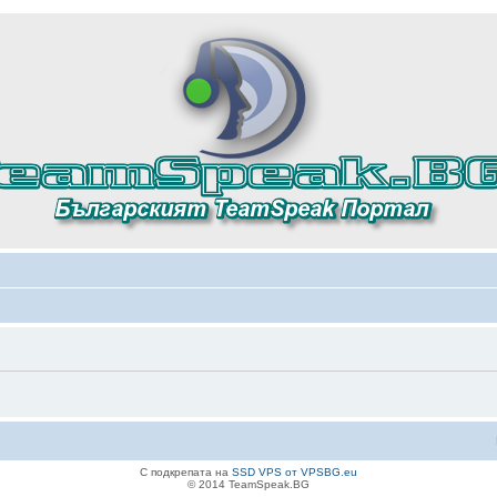
С подкрепата на
SSD VPS от VPSBG.eu
© 2014 TeamSpeak.BG