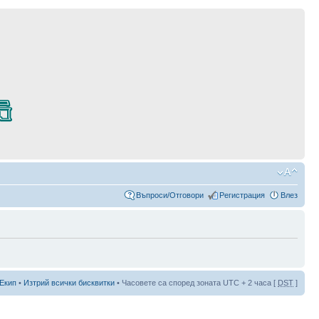
Въпроси/Отговори
Регистрация
Влез
Екип
•
Изтрий всички бисквитки
• Часовете са според зоната UTC + 2 часа [
DST
]