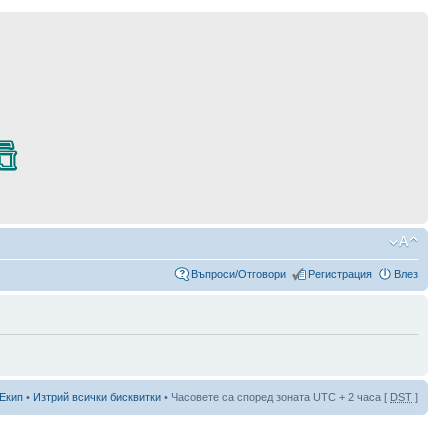
Въпроси/Отговори
Регистрация
Влез
Екип
•
Изтрий всички бисквитки
• Часовете са според зоната UTC + 2 часа [
DST
]