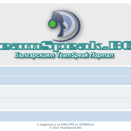
С подкрепата на
SSD VPS от VPSBG.eu
© 2014 TeamSpeak.BG