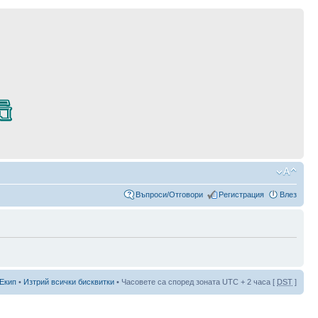
Въпроси/Отговори
Регистрация
Влез
Екип
•
Изтрий всички бисквитки
• Часовете са според зоната UTC + 2 часа [
DST
]