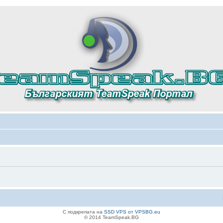
С подкрепата на
SSD VPS от VPSBG.eu
© 2014 TeamSpeak.BG