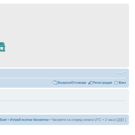
Въпроси/Отговори
Регистрация
Влез
Екип
•
Изтрий всички бисквитки
• Часовете са според зоната UTC + 2 часа [
DST
]