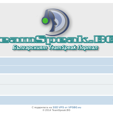
С подкрепата на
SSD VPS от VPSBG.eu
© 2014 TeamSpeak.BG