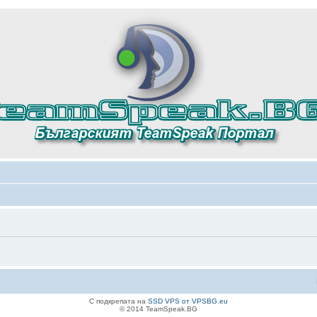
С подкрепата на
SSD VPS от VPSBG.eu
© 2014 TeamSpeak.BG