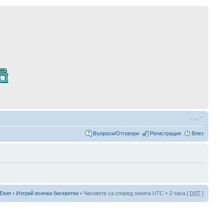
Въпроси/Отговори
Регистрация
Влез
Екип
•
Изтрий всички бисквитки
• Часовете са според зоната UTC + 2 часа [
DST
]