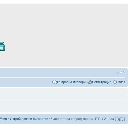
Въпроси/Отговори
Регистрация
Влез
Екип
•
Изтрий всички бисквитки
• Часовете са според зоната UTC + 2 часа [
DST
]