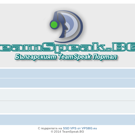
С подкрепата на
SSD VPS от VPSBG.eu
© 2014 TeamSpeak.BG