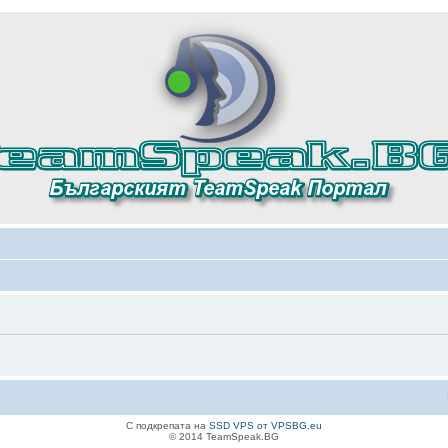
С подкрепата на
SSD VPS от VPSBG.eu
© 2014 TeamSpeak.BG