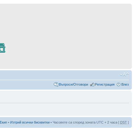
Въпроси/Отговори
Регистрация
Влез
Екип
•
Изтрий всички бисквитки
• Часовете са според зоната UTC + 2 часа [
DST
]