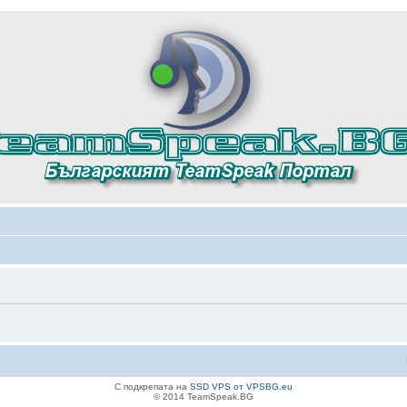
С подкрепата на
SSD VPS от VPSBG.eu
© 2014 TeamSpeak.BG