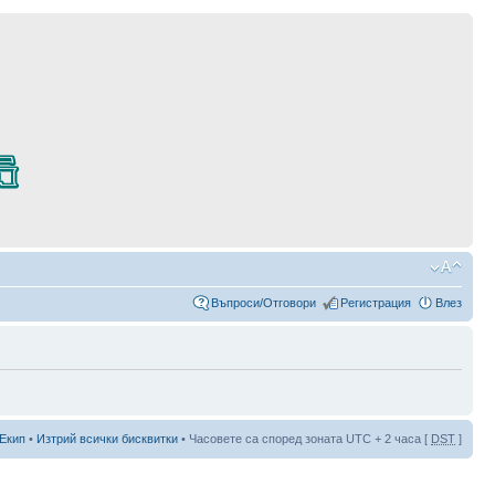
Въпроси/Отговори
Регистрация
Влез
Екип
•
Изтрий всички бисквитки
• Часовете са според зоната UTC + 2 часа [
DST
]