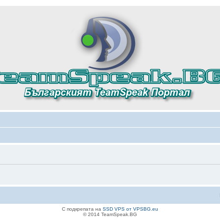
С подкрепата на
SSD VPS от VPSBG.eu
© 2014 TeamSpeak.BG