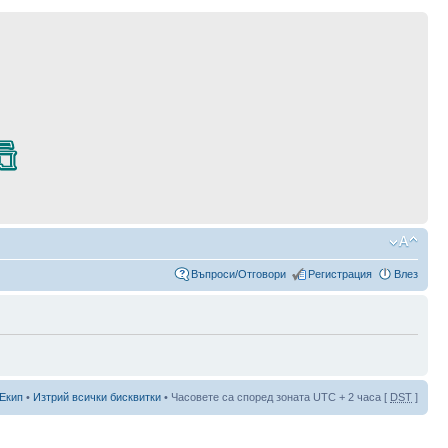
Въпроси/Отговори
Регистрация
Влез
Екип
•
Изтрий всички бисквитки
• Часовете са според зоната UTC + 2 часа [
DST
]