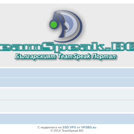
С подкрепата на
SSD VPS от VPSBG.eu
© 2014 TeamSpeak.BG