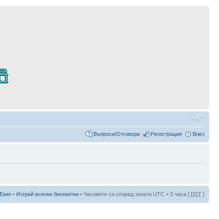
Въпроси/Отговори
Регистрация
Влез
Екип
•
Изтрий всички бисквитки
• Часовете са според зоната UTC + 2 часа [
DST
]