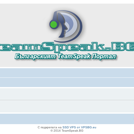
С подкрепата на
SSD VPS от VPSBG.eu
© 2014 TeamSpeak.BG