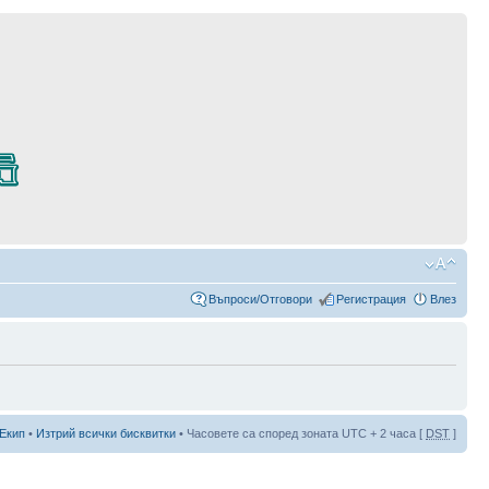
Въпроси/Отговори
Регистрация
Влез
Екип
•
Изтрий всички бисквитки
• Часовете са според зоната UTC + 2 часа [
DST
]